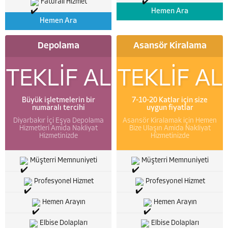
Faturalı Hizmet
Hemen Ara
Hemen Ara
Depolama
Asansör Kiralama
TEKLİF AL
TEKLİF AL
Büyük işletmelerin bir
7-10-20 Katlar için size
numaralı tercihi
uygun fiyatlar
Diyarbakır İçi Eşya Depolama
Asansör Kiralamak için Hemen
Hizmetleri Amida Nakliyat
Bize Ulaşın Amida Nakliyat
Hizmetinizde
Hizmetinizde
Müşterri Memnuniyeti
Müşterri Memnuniyeti
Profesyonel Hizmet
Profesyonel Hizmet
Hemen Arayın
Hemen Arayın
Elbise Dolapları
Elbise Dolapları