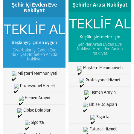
Şehir İçi Evden Eve
Şehirler Arası Nakliyat
Nakliyat
TEKLİF AL
TEKLİF AL
Küçük işletmeler için
Başlangıç için en uygun
Şehirler Arası Evden Eve
Nakliyat Hizmetleri Amida
Diyarbakır İçi Evden Eve
Nakliyat
Nakliyat Hizmetleri Amida
Nakliyat
Müşterri Memnuniyeti
Müşterri Memnuniyeti
Profesyonel Hizmet
Profesyonel Hizmet
Hemen Arayın
Hemen Arayın
Elbise Dolapları
Elbise Dolapları
Sigorta
Sigorta
Faturalı Hizmet