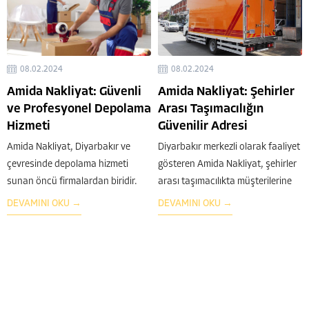
08.02.2024
08.02.2024
Amida Nakliyat: Güvenli
Amida Nakliyat: Şehirler
ve Profesyonel Depolama
Arası Taşımacılığın
Hizmeti
Güvenilir Adresi
Amida Nakliyat, Diyarbakır ve
Diyarbakır merkezli olarak faaliyet
çevresinde depolama hizmeti
gösteren Amida Nakliyat, şehirler
sunan öncü firmalardan biridir.
arası taşımacılıkta müşterilerine
Müşterilerine güvenilir ve
güvenilir ve kaliteli hizmet sunan
DEVAMINI OKU →
DEVAMINI OKU →
profesyonel depolama çözümleri
öncü bir nakliyat firmasıdır.
sunarak eşyalarının güvenliğini ve
Şehirler arası taşımacılık, özellikle
korunmasını sağlar. Farklı
uzun mesafelerde ve farklı şehirler
ihtiyaçlara yönelik geniş
arasında gerçekleştirilen taşıma
depolama alanları ve modern
işlemlerini kapsar. Bu...
depolama ekipmanlarıyla